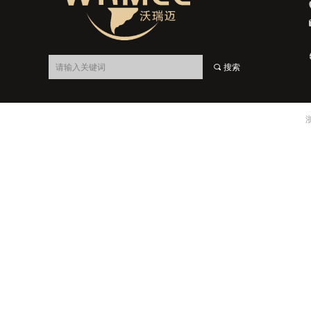
끠
搜索
浙